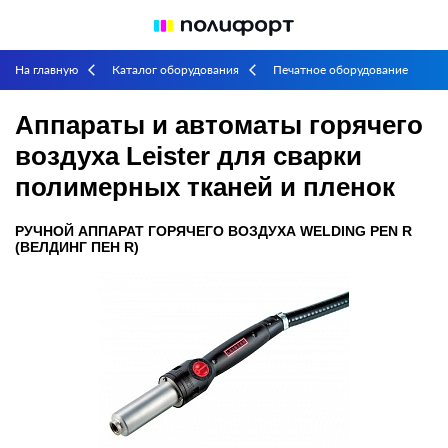
На главную
Каталог оборудования
Печатное оборудование
arrow_back_ios
arrow_back_ios
Широкоформатная печать
Аппараты и автоматы горячего
arrow_back_ios
arrow_back_ios
Аппараты и автоматы горячего
воздуха Leister для сварки
воздуха Leister для сварки полимерных тканей и пленок
полимерных тканей и пленок
РУЧНОЙ АППАРАТ ГОРЯЧЕГО ВОЗДУХА WELDING PEN R
(ВЕЛДИНГ ПЕН R)