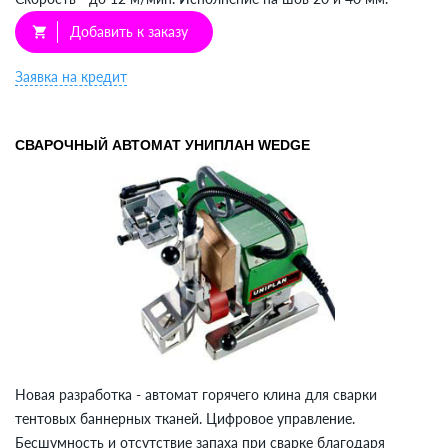
Добавить к заказу
shopping_cart
Заявка на кредит
СВАРОЧНЫЙ АВТОМАТ УНИПЛАН WEDGE
Новая разработка - автомат горячего клина для сварки
тентовых баннерных тканей. Цифровое управление.
Бесшумность и отсутствие запаха при сварке благодаря