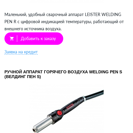
Маленький, удобный сварочный аппарат LEISTER WELDING
PEN R с цифровой индикацией температуры, работающий от
внешнего источника воздуха.
Добавить к заказу
shopping_cart
Заявка на кредит
РУЧНОЙ АППАРАТ ГОРЯЧЕГО ВОЗДУХА WELDING PEN S
(ВЕЛДИНГ ПЕН S)