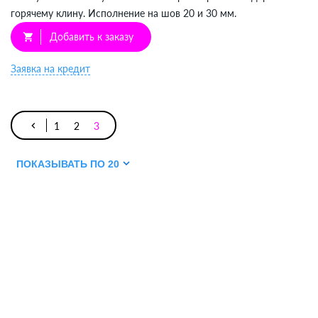
горячему клину. Исполнение на шов 20 и 30 мм.
Добавить к заказу
shopping_cart
Заявка на кредит
keyboard_arrow_left
1
2
3
ПОКАЗЫВАТЬ ПО 20