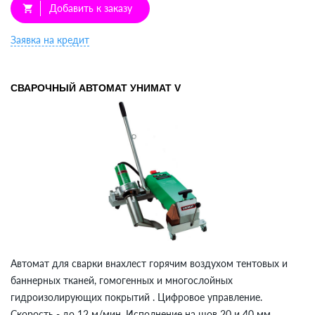
Добавить к заказу
shopping_cart
Заявка на кредит
СВАРОЧНЫЙ АВТОМАТ УНИМАТ V
Автомат для сварки внахлест горячим воздухом тентовых и
баннерных тканей, гомогенных и многослойных
гидроизолирующих покрытий . Цифровое управление.
Скорость - до 12 м/мин. Исполнение на шов 20 и 40 мм.