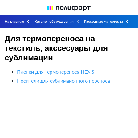
На главную
Каталог оборудования
Расходные материалы
arrow_back_ios
arrow_back_ios
arrow_back_ios
Для термопереноса на текстиль, акссесуары для сублимации
Для термопереноса на
текстиль, акссесуары для
сублимации
Пленки для термопереноса HEXIS
Носители для сублимаионного переноса