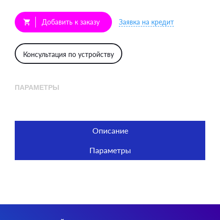
Добавить к заказу
Заявка на кредит
shopping_cart
Консультация по устройству
ПАРАМЕТРЫ
Описание
Параметры