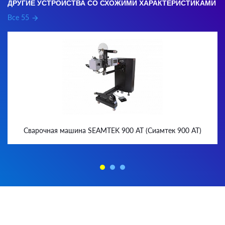
ДРУГИЕ УСТРОЙСТВА СО СХОЖИМИ ХАРАКТЕРИСТИКАМИ
Все 55
arrow_forward
Сварочная машина SEAMTEK 900 AT (Сиамтек 900 AT)