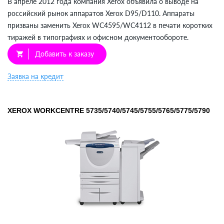
В апреле 2012 года компания Xerox объявила о выводе на
российский рынок аппаратов Xerox D95/D110. Аппараты
призваны заменить Xerox WC4595/WC4112 в печати коротких
тиражей в типографиях и офисном документообороте.
Добавить к заказу
shopping_cart
Заявка на кредит
XEROX WORKCENTRE 5735/5740/5745/5755/5765/5775/5790