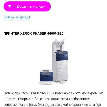
Добавить к заказу
shopping_cart
Заявка на кредит
ПРИНТЕР XEROX PHASER 4600/4620
Новые принтеры Phaser 4600 и Phaser 4620 – это монохромные
принтеры формата A4, отвечающие всем требованиям
современного офиса, благодаря высокой скорости печати (до