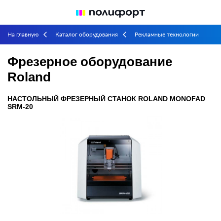
На главную
Каталог оборудования
Рекламные технологии
arrow_back_ios
arrow_back_ios
Фрезерное оборудование Roland
arrow_back_ios
Фрезерное оборудование
Roland
НАСТОЛЬНЫЙ ФРЕЗЕРНЫЙ СТАНОК ROLAND MONOFAD
SRM-20