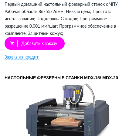
Первый домашний настольный фрезерный станок с ЧПУ
Рабочая область 86х55х26мм; Низкая цена; Простота
использования; Поддержка G-кодов; Программное
разрешение 0,001 мм/шаг; Программное обеспечение в
комплекте; Защитный кожух;
Добавить к заказу
shopping_cart
Заявка на кредит
НАСТОЛЬНЫЕ ФРЕЗЕРНЫЕ СТАНКИ MDX-15/ MDX-20