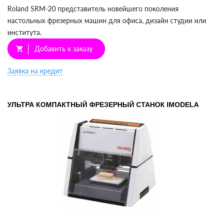
Roland SRM-20 представитель новейшего поколения
настольных фрезерных машин для офиса, дизайн студии или
института.
Добавить к заказу
shopping_cart
Заявка на кредит
УЛЬТРА КОМПАКТНЫЙ ФРЕЗЕРНЫЙ СТАНОК IMODELA