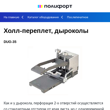
На главную
Каталог оборудования
Послепечатное
arrow_back_ios
arrow_back_ios
оборудование
Переплетное
Холл-переплет, дыроколы
arrow_back_ios
arrow_back_ios
Холл-переплет, дыроколы
DUO-35
Как и у дырокола, перфорация 2-х отверстий осуществляется
со стандартным отступом от края листа, но с одновременной