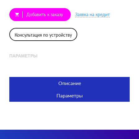
Добавить к заказу
Заявка на кредит
shopping_cart
Консультация по устройству
ПАРАМЕТРЫ
Описание
Параметры