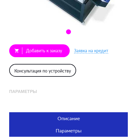
Добавить к заказу
Заявка на кредит
shopping_cart
Консультация по устройству
ПАРАМЕТРЫ
Описание
Параметры