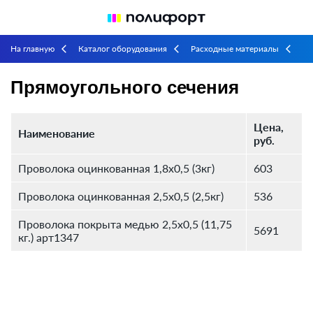
На главную
Каталог оборудования
Расходные материалы
arrow_back_ios
arrow_back_ios
arrow_back_ios
Проволока для проволокошвейного оборудования
Прямоугольного
arrow_back_ios
Прямоугольного сечения
сечения
Цена,
Наименование
руб.
Проволока оцинкованная 1,8х0,5 (3кг)
603
Проволока оцинкованная 2,5х0,5 (2,5кг)
536
Проволока покрыта медью 2,5х0,5 (11,75
5691
кг.) арт1347