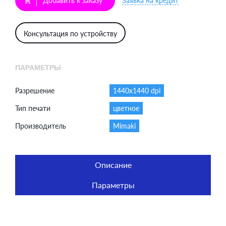
Добавить к заказу
Заявка на кредит
shopping_cart
Консультация по устройству
ПАРАМЕТРЫ
Разрешение
1440x1440 dpi
Тип печати
цветное
Производитель
Mimaki
Описание
Параметры